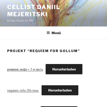
Zum
CELLIST DANIIL
Inhalt
MEJERITSKI
springen
bring music to life!
Menü
PROJEKT “REQUIEM FOR GOLLUM”
Herunterladen
реквием. инфо + 7-я часть
Herunterladen
requiem.-info-7th-mov.